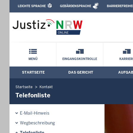
Direkt zum Inhalt
LEICHTE SPRACHE
GEBÄRDENSPRACHE
BARRIEREFREIHE
Leichte Sprache, Gebärdensprachenvideo u
Landgericht Kleve: Telefonliste
Schnellnavigation mit Volltext-Suche
MENÜ
EINGANGSKONTROLLE
KARRIER
STARTSEITE
DAS GERICHT
AUFGA
Hauptmenü: Hauptnavigation
Startseite
Kontakt
Telefonliste
E-Mail-Hinweis
Wegbeschreibung
Telefonliste