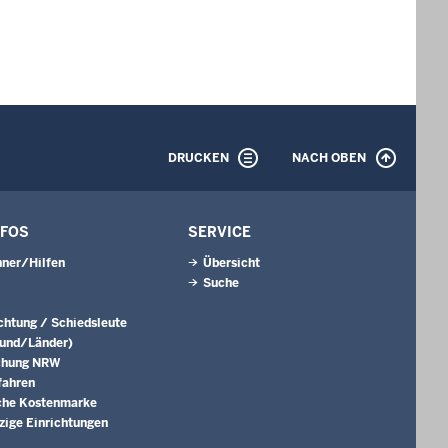
DRUCKEN
NACH OBEN
NFOS
SERVICE
ner/Hilfen
Übersicht
Suche
ichtung / Schiedsleute
Bund/Länder)
chung NRW
fahren
che Kostenmarke
ige Einrichtungen