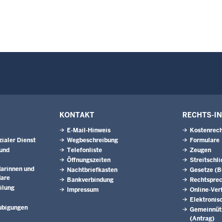
KONTAKT
RECHTS-I
E-Mail-Hinweis
Kostenrech
ialer Dienst
Wegbeschreibung
Formulare
und
Telefonliste
Zeugen
Öffnungszeiten
Streitschl
arinnen und
Nachtbriefkasten
Gesetze (
dare
Bankverbindung
Rechtspre
ilung
Impressum
Online-Ver
Elektronis
ubigungen
Gemeinnütz
(Antrag)