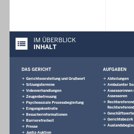
IM ÜBERBLICK
Justiz-Portal im Überblick:
INHALT
DAS GERICHT
AUFGABEN
Gerichtsvorstellung und Grußwort
Abteilungen
Sitzungstermine
Ambulanter Soz
Videoverhandlungen
Assessorinnen 
Assessoren
Zeugenbetreuung
Rechtsreferend
Psychosoziale Prozessbegleitung
Rechtsreferen
Eingangskontrolle
Geschäftsverte
Besucherinformationen
Gerichtsbezirk
Barrierefreiheit
Auslandsbegla
Presse
Justiz-Auktion